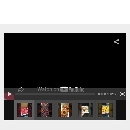
Read
more
00:00
/ 00:17