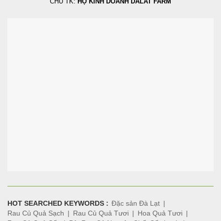
CHỦ TK:
HỘ KINH DOANH DALAT FARM
HOT SEARCHED KEYWORDS :
Đặc sản Đà Lạt
Rau Củ Quả Sạch
Rau Củ Quả Tươi
Hoa Quả Tươi