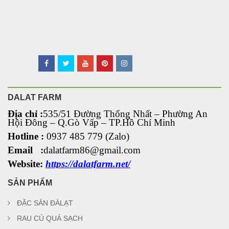
DALAT FARM
Địa chỉ :
535/51 Đường Thống Nhất – Phường An
Hội Đông
– Q.Gò Vấp – TP.Hồ Chí Minh
Hotline :
0937 485 779 (Zalo)
Email :
dalatfarm86@gmail.com
Website:
https://dalatfarm.net/
SẢN PHẨM
ĐẶC SẢN ĐÀLẠT
RAU CỦ QUẢ SẠCH