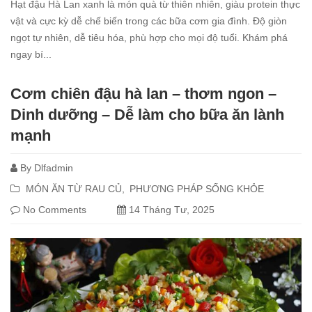
Hạt đậu Hà Lan xanh là món quà từ thiên nhiên, giàu protein thực
vật và cực kỳ dễ chế biến trong các bữa cơm gia đình. Độ giòn
ngọt tự nhiên, dễ tiêu hóa, phù hợp cho mọi độ tuổi. Khám phá
ngay bí...
Read
Cơm chiên đậu hà lan – thơm ngon –
more
Dinh dưỡng – Dễ làm cho bữa ăn lành
mạnh
By
Dlfadmin
MÓN ĂN TỪ RAU CỦ
PHƯƠNG PHÁP SỐNG KHỎE
No Comments
14 Tháng Tư, 2025