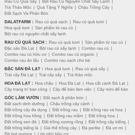
Rau Củ Quả Sấy
Bột Rau Củ Nguyên Chất Sấy Lạnh
Trà Thảo Mộc
Quà Tặng Ý Nghĩa
Chậu Trồng Cây
Đất Sạch Và Phân Bón
DALATFARM :
Rau củ quả sạch
Rau củ quả tươi
Hoa quả tươi
Sản phẩm từ rau củ
Bột rau củ nguyên chất sấy lạnh
RAU CỦ QUẢ SẠCH :
Rau củ quả tươi
Sản phẩm từ rau củ
Đặc sản Đà Lạt
Bột rau củ sấy lạnh
Combo rau củ
Combo rau củ hữu cơ
Combo rau củ organic
Combo rau ăn lẩu
Combo rau sạch cho bé
ĐẶC SẢN ĐÀ LẠT :
Hoa quả tươi
Rau củ quả sấy
Trái cây Đà Lạt
Trái cây sấy
Trà thảo mộc
HOA ĐÀ LẠT :
Hoa chậu
Hoa Đà Lạt
Hoa cắt cành Đà Lạt
Cây trang trí ban công
Cây để bàn làm việc
Cây mini để bàn
GÓC LÀM VƯỜN :
Đất sạch & phân bón
Đất sạch dinh dưỡng
Chậu trồng cây cảnh
Đất trồng cây đa dụng
Đất trồng rau
Đất trồng rau và hoa
Đất trồng hoa hồng
Đất trồng rau mầm
Đất trồng hoa
Đất trồng sen đá
Đất trồng xương rồng
Đất trồng cây kiểng
Đất trồng kiểng lá
Giá thể trồng cây
Đá perlite
Đá vơ mi
Đá bọt pumice
Lớp phủ hữu cơ