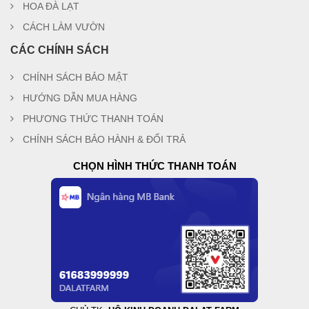
HOA ĐÀ LẠT
CÁCH LÀM VƯỜN
CÁC CHÍNH SÁCH
CHÍNH SÁCH BẢO MẬT
HƯỚNG DẪN MUA HÀNG
PHƯƠNG THỨC THANH TOÁN
CHÍNH SÁCH BẢO HÀNH & ĐỔI TRẢ
CHỌN HÌNH THỨC THANH TOÁN