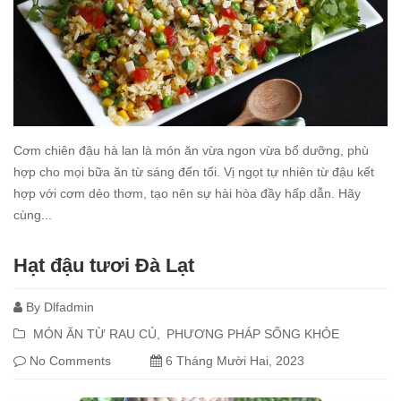
Cơm chiên đậu hà lan là món ăn vừa ngon vừa bổ dưỡng, phù
hợp cho mọi bữa ăn từ sáng đến tối. Vị ngọt tự nhiên từ đậu kết
hợp với cơm dẻo thơm, tạo nên sự hài hòa đầy hấp dẫn. Hãy
cùng...
Read
Hạt đậu tươi Đà Lạt
more
By
Dlfadmin
MÓN ĂN TỪ RAU CỦ
PHƯƠNG PHÁP SỐNG KHỎE
No Comments
6 Tháng Mười Hai, 2023