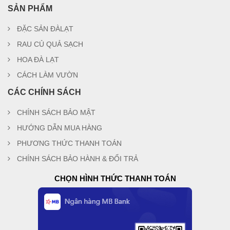
SẢN PHẨM
ĐẶC SẢN ĐÀLẠT
RAU CỦ QUẢ SẠCH
HOA ĐÀ LẠT
CÁCH LÀM VƯỜN
CÁC CHÍNH SÁCH
CHÍNH SÁCH BẢO MẬT
HƯỚNG DẪN MUA HÀNG
PHƯƠNG THỨC THANH TOÁN
CHÍNH SÁCH BẢO HÀNH & ĐỔI TRẢ
CHỌN HÌNH THỨC THANH TOÁN