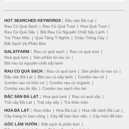
HOT SEARCHED KEYWORDS :
Đặc sản Đà Lạt
Rau Củ Quả Sạch
Rau Củ Quả Tươi
Hoa Quả Tươi
Rau Củ Quả Sấy
Bột Rau Củ Nguyên Chất Sấy Lạnh
Trà Thảo Mộc
Quà Tặng Ý Nghĩa
Chậu Trồng Cây
Đất Sạch Và Phân Bón
DALATFARM :
Rau củ quả sạch
Rau củ quả tươi
Hoa quả tươi
Sản phẩm từ rau củ
Bột rau củ nguyên chất sấy lạnh
RAU CỦ QUẢ SẠCH :
Rau củ quả tươi
Sản phẩm từ rau củ
Đặc sản Đà Lạt
Bột rau củ sấy lạnh
Combo rau củ
Combo rau củ hữu cơ
Combo rau củ organic
Combo rau ăn lẩu
Combo rau sạch cho bé
ĐẶC SẢN ĐÀ LẠT :
Hoa quả tươi
Rau củ quả sấy
Trái cây Đà Lạt
Trái cây sấy
Trà thảo mộc
HOA ĐÀ LẠT :
Hoa chậu
Hoa Đà Lạt
Hoa cắt cành Đà Lạt
Cây trang trí ban công
Cây để bàn làm việc
Cây mini để bàn
GÓC LÀM VƯỜN :
Đất sạch & phân bón