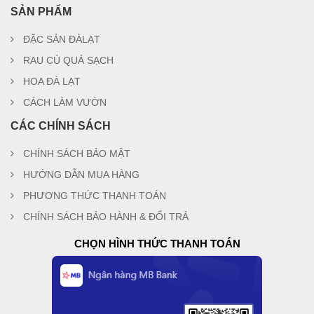
SẢN PHẨM
ĐẶC SẢN ĐÀLẠT
RAU CỦ QUẢ SẠCH
HOA ĐÀ LẠT
CÁCH LÀM VƯỜN
CÁC CHÍNH SÁCH
CHÍNH SÁCH BẢO MẬT
HƯỚNG DẪN MUA HÀNG
PHƯƠNG THỨC THANH TOÁN
CHÍNH SÁCH BẢO HÀNH & ĐỔI TRẢ
CHỌN HÌNH THỨC THANH TOÁN