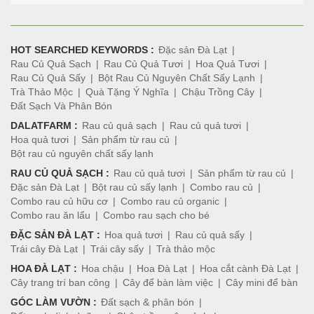
HOT SEARCHED KEYWORDS :
Đặc sản Đà Lạt
Rau Củ Quả Sạch
Rau Củ Quả Tươi
Hoa Quả Tươi
Rau Củ Quả Sấy
Bột Rau Củ Nguyên Chất Sấy Lạnh
Trà Thảo Mộc
Quà Tặng Ý Nghĩa
Chậu Trồng Cây
Đất Sạch Và Phân Bón
DALATFARM :
Rau củ quả sạch
Rau củ quả tươi
Hoa quả tươi
Sản phẩm từ rau củ
Bột rau củ nguyên chất sấy lạnh
RAU CỦ QUẢ SẠCH :
Rau củ quả tươi
Sản phẩm từ rau củ
Đặc sản Đà Lạt
Bột rau củ sấy lạnh
Combo rau củ
Combo rau củ hữu cơ
Combo rau củ organic
Combo rau ăn lẩu
Combo rau sạch cho bé
ĐẶC SẢN ĐÀ LẠT :
Hoa quả tươi
Rau củ quả sấy
Trái cây Đà Lạt
Trái cây sấy
Trà thảo mộc
HOA ĐÀ LẠT :
Hoa chậu
Hoa Đà Lạt
Hoa cắt cành Đà Lạt
Cây trang trí ban công
Cây để bàn làm việc
Cây mini để bàn
GÓC LÀM VƯỜN :
Đất sạch & phân bón