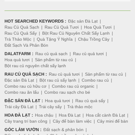
HOT SEARCHED KEYWORDS :
Đặc sản Đà Lạt
Rau Củ Quả Sạch
Rau Củ Quả Tươi
Hoa Quả Tươi
Rau Củ Quả Sấy
Bột Rau Củ Nguyên Chất Sấy Lạnh
Trà Thảo Mộc
Quà Tặng Ý Nghĩa
Chậu Trồng Cây
Đất Sạch Và Phân Bón
DALATFARM :
Rau củ quả sạch
Rau củ quả tươi
Hoa quả tươi
Sản phẩm từ rau củ
Bột rau củ nguyên chất sấy lạnh
RAU CỦ QUẢ SẠCH :
Rau củ quả tươi
Sản phẩm từ rau củ
Đặc sản Đà Lạt
Bột rau củ sấy lạnh
Combo rau củ
Combo rau củ hữu cơ
Combo rau củ organic
Combo rau ăn lẩu
Combo rau sạch cho bé
ĐẶC SẢN ĐÀ LẠT :
Hoa quả tươi
Rau củ quả sấy
Trái cây Đà Lạt
Trái cây sấy
Trà thảo mộc
HOA ĐÀ LẠT :
Hoa chậu
Hoa Đà Lạt
Hoa cắt cành Đà Lạt
Cây trang trí ban công
Cây để bàn làm việc
Cây mini để bàn
GÓC LÀM VƯỜN :
Đất sạch & phân bón