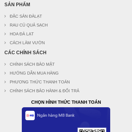
SẢN PHẨM
ĐẶC SẢN ĐÀLẠT
RAU CỦ QUẢ SẠCH
HOA ĐÀ LẠT
CÁCH LÀM VƯỜN
CÁC CHÍNH SÁCH
CHÍNH SÁCH BẢO MẬT
HƯỚNG DẪN MUA HÀNG
PHƯƠNG THỨC THANH TOÁN
CHÍNH SÁCH BẢO HÀNH & ĐỔI TRẢ
CHỌN HÌNH THỨC THANH TOÁN