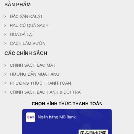
SẢN PHẨM
ĐẶC SẢN ĐÀLẠT
RAU CỦ QUẢ SẠCH
HOA ĐÀ LẠT
CÁCH LÀM VƯỜN
CÁC CHÍNH SÁCH
CHÍNH SÁCH BẢO MẬT
HƯỚNG DẪN MUA HÀNG
PHƯƠNG THỨC THANH TOÁN
CHÍNH SÁCH BẢO HÀNH & ĐỔI TRẢ
CHỌN HÌNH THỨC THANH TOÁN