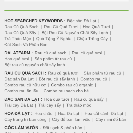
HOT SEARCHED KEYWORDS :
Đặc sản Đà Lạt
Rau Củ Quả Sạch
Rau Củ Quả Tươi
Hoa Quả Tươi
Rau Củ Quả Sấy
Bột Rau Củ Nguyên Chất Sấy Lạnh
Trà Thảo Mộc
Quà Tặng Ý Nghĩa
Chậu Trồng Cây
Đất Sạch Và Phân Bón
DALATFARM :
Rau củ quả sạch
Rau củ quả tươi
Hoa quả tươi
Sản phẩm từ rau củ
Bột rau củ nguyên chất sấy lạnh
RAU CỦ QUẢ SẠCH :
Rau củ quả tươi
Sản phẩm từ rau củ
Đặc sản Đà Lạt
Bột rau củ sấy lạnh
Combo rau củ
Combo rau củ hữu cơ
Combo rau củ organic
Combo rau ăn lẩu
Combo rau sạch cho bé
ĐẶC SẢN ĐÀ LẠT :
Hoa quả tươi
Rau củ quả sấy
Trái cây Đà Lạt
Trái cây sấy
Trà thảo mộc
HOA ĐÀ LẠT :
Hoa chậu
Hoa Đà Lạt
Hoa cắt cành Đà Lạt
Cây trang trí ban công
Cây để bàn làm việc
Cây mini để bàn
GÓC LÀM VƯỜN :
Đất sạch & phân bón