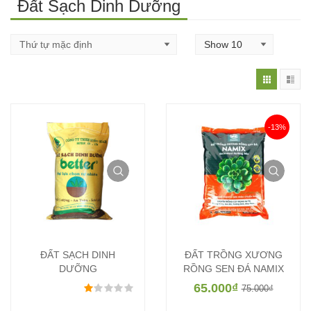
Đất Sạch Dinh Dưỡng
-13%
ĐẤT SẠCH DINH
ĐẤT TRỒNG XƯƠNG
DƯỠNG
RỒNG SEN ĐÁ NAMIX
65.000
₫
Được xếp hạng
1.00
5 sao
75.000
₫