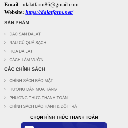
Email :
dalatfarm86@gmail.com
Website:
https://dalatfarm.net/
SẢN PHẨM
ĐẶC SẢN ĐÀLẠT
RAU CỦ QUẢ SẠCH
HOA ĐÀ LẠT
CÁCH LÀM VƯỜN
CÁC CHÍNH SÁCH
CHÍNH SÁCH BẢO MẬT
HƯỚNG DẪN MUA HÀNG
PHƯƠNG THỨC THANH TOÁN
CHÍNH SÁCH BẢO HÀNH & ĐỔI TRẢ
CHỌN HÌNH THỨC THANH TOÁN