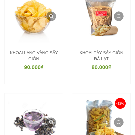
KHOAI LANG VÀNG SẤY
KHOAI TÂY SẤY GIÒN
GIÒN
ĐÀ LẠT
90.000
₫
80.000
₫
-12%