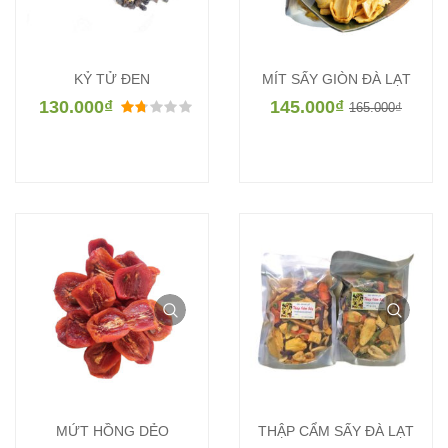
KỶ TỬ ĐEN
MÍT SẤY GIÒN ĐÀ LẠT
130.000
₫
145.000
₫
Được xếp hạng
1.67
5 sao
165.000
₫
MỨT HỒNG DẺO
THẬP CẨM SẤY ĐÀ LẠT