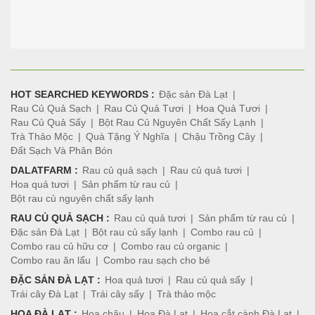
HOT SEARCHED KEYWORDS :
Đặc sản Đà Lạt
Rau Củ Quả Sạch
Rau Củ Quả Tươi
Hoa Quả Tươi
Rau Củ Quả Sấy
Bột Rau Củ Nguyên Chất Sấy Lạnh
Trà Thảo Mộc
Quà Tặng Ý Nghĩa
Chậu Trồng Cây
Đất Sạch Và Phân Bón
DALATFARM :
Rau củ quả sạch
Rau củ quả tươi
Hoa quả tươi
Sản phẩm từ rau củ
Bột rau củ nguyên chất sấy lạnh
RAU CỦ QUẢ SẠCH :
Rau củ quả tươi
Sản phẩm từ rau củ
Đặc sản Đà Lạt
Bột rau củ sấy lạnh
Combo rau củ
Combo rau củ hữu cơ
Combo rau củ organic
Combo rau ăn lẩu
Combo rau sạch cho bé
ĐẶC SẢN ĐÀ LẠT :
Hoa quả tươi
Rau củ quả sấy
Trái cây Đà Lạt
Trái cây sấy
Trà thảo mộc
HOA ĐÀ LẠT :
Hoa chậu
Hoa Đà Lạt
Hoa cắt cành Đà Lạt