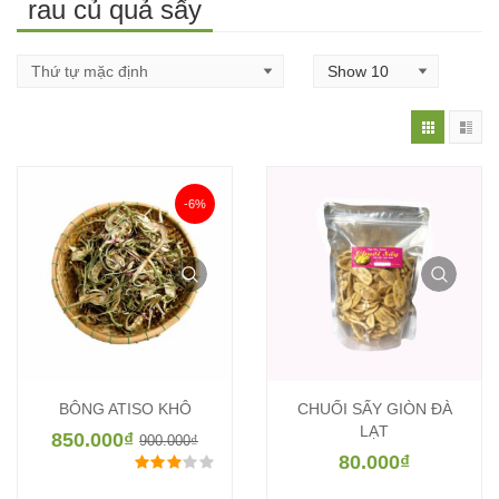
rau củ quả sấy
-6%
BÔNG ATISO KHÔ
CHUỐI SẤY GIÒN ĐÀ
LẠT
850.000
₫
900.000
₫
80.000
₫
Được xếp hạng
3.00
5 sao