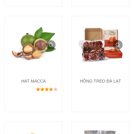
HẠT MACCA
HỒNG TREO ĐÀ LẠT
Được xếp hạng
4.00
5 sao