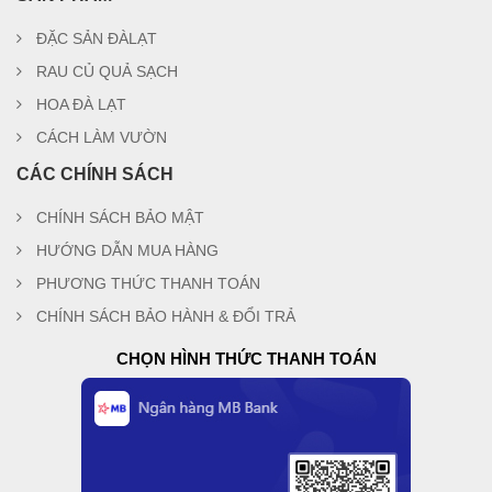
ĐẶC SẢN ĐÀLẠT
RAU CỦ QUẢ SẠCH
HOA ĐÀ LẠT
CÁCH LÀM VƯỜN
CÁC CHÍNH SÁCH
CHÍNH SÁCH BẢO MẬT
HƯỚNG DẪN MUA HÀNG
PHƯƠNG THỨC THANH TOÁN
CHÍNH SÁCH BẢO HÀNH & ĐỔI TRẢ
CHỌN HÌNH THỨC THANH TOÁN