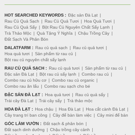
HOT SEARCHED KEYWORDS :
Đặc sản Đà Lạt
Rau Củ Quả Sạch
Rau Củ Quả Tươi
Hoa Quả Tươi
Rau Củ Quả Sấy
Bột Rau Củ Nguyên Chất Sấy Lạnh
Trà Thảo Mộc
Quà Tặng Ý Nghĩa
Chậu Trồng Cây
Đất Sạch Và Phân Bón
DALATFARM :
Rau củ quả sạch
Rau củ quả tươi
Hoa quả tươi
Sản phẩm từ rau củ
Bột rau củ nguyên chất sấy lạnh
RAU CỦ QUẢ SẠCH :
Rau củ quả tươi
Sản phẩm từ rau củ
Đặc sản Đà Lạt
Bột rau củ sấy lạnh
Combo rau củ
Combo rau củ hữu cơ
Combo rau củ organic
Combo rau ăn lẩu
Combo rau sạch cho bé
ĐẶC SẢN ĐÀ LẠT :
Hoa quả tươi
Rau củ quả sấy
Trái cây Đà Lạt
Trái cây sấy
Trà thảo mộc
HOA ĐÀ LẠT :
Hoa chậu
Hoa Đà Lạt
Hoa cắt cành Đà Lạt
Cây trang trí ban công
Cây để bàn làm việc
Cây mini để bàn
GÓC LÀM VƯỜN :
Đất sạch & phân bón
Đất sạch dinh dưỡng
Chậu trồng cây cảnh