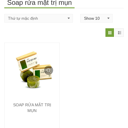
Soap rửa mặt trị mụn
SOAP RỬA MẶT TRỊ
MỤN