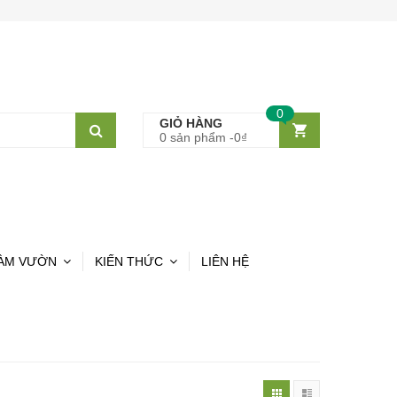
0
GIỎ HÀNG
0 sản phẩm -
0
₫
ÀM VƯỜN
KIẾN THỨC
LIÊN HỆ