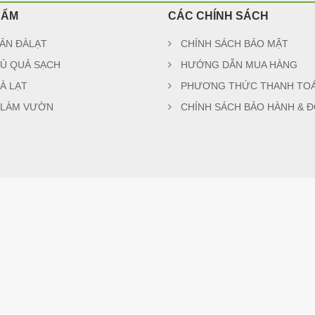
HẨM
CÁC CHÍNH SÁCH
ẢN ĐÀLẠT
CHÍNH SÁCH BẢO MẬT
Ủ QUẢ SẠCH
HƯỚNG DẪN MUA HÀNG
À LẠT
PHƯƠNG THỨC THANH TO
 LÀM VƯỜN
CHÍNH SÁCH BẢO HÀNH & Đ