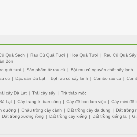
Củ Quả Sạch
Rau Củ Quả Tươi
Hoa Quả Tươi
Rau Củ Quả Sấy
ân Bón
a quả tươi
Sản phẩm từ rau củ
Bột rau củ nguyên chất sấy lạnh
au củ
Đặc sản Đà Lạt
Bột rau củ sấy lạnh
Combo rau củ
Comb
rái cây Đà Lạt
Trái cây sấy
Trà thảo mộc
Đà Lạt
Cây trang trí ban công
Cây để bàn làm việc
Cây mini để 
nh dưỡng
Chậu trồng cây cảnh
Đất trồng cây đa dụng
Đất trồng 
Đất trồng xương rồng
Đất trồng cây kiểng
Đất trồng kiểng lá
Gi