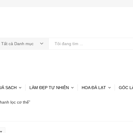
Tất cả Danh mục
UẢ SẠCH
LÀM ĐẸP TỰ NHIÊN
HOA ĐÀ LẠT
GÓC L
hanh lọc cơ thể”