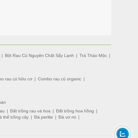
Bột Rau Củ Nguyên Chất Sấy Lạnh
Trà Thảo Mộc
o rau củ hữu cơ
Combo rau củ organic
bàn
rau
Đất trồng rau và hoa
Đất trồng hoa hồng
á thể trồng cây
Đá perlite
Đá vơ mi