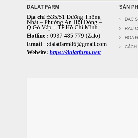
DALAT FARM
SẢN P
Địa chỉ :
535/51 Đường Thống
ĐẶC S
Nhất – Phường An Hội Đông
–
Q.Gò Vấp – TP.Hồ Chí Minh
RAU C
Hotline :
0937 485 779 (Zalo)
HOA Đ
Email :
dalatfarm86@gmail.com
CÁCH
Website:
https://dalatfarm.net/