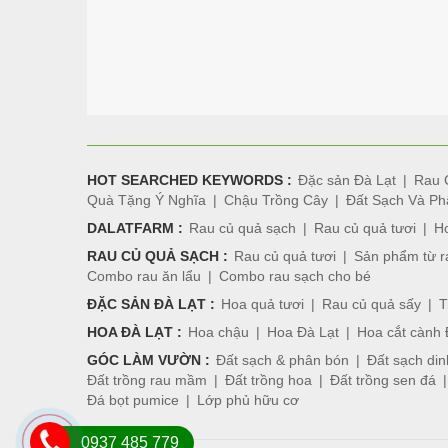
HOT SEARCHED KEYWORDS :
Đặc sản Đà Lạt
Rau 
Quà Tặng Ý Nghĩa
Chậu Trồng Cây
Đất Sạch Và Ph
DALATFARM :
Rau củ quả sạch
Rau củ quả tươi
Ho
RAU CỦ QUẢ SẠCH :
Rau củ quả tươi
Sản phẩm từ r
Combo rau ăn lẩu
Combo rau sạch cho bé
ĐẶC SẢN ĐÀ LẠT :
Hoa quả tươi
Rau củ quả sấy
T
HOA ĐÀ LẠT :
Hoa chậu
Hoa Đà Lạt
Hoa cắt cành 
GÓC LÀM VƯỜN :
Đất sạch & phân bón
Đất sạch di
Đất trồng rau mầm
Đất trồng hoa
Đất trồng sen đá
Đá bọt pumice
Lớp phủ hữu cơ
0937 485 779