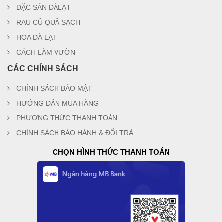
ĐẶC SẢN ĐÀLẠT
RAU CỦ QUẢ SẠCH
HOA ĐÀ LẠT
CÁCH LÀM VƯỜN
CÁC CHÍNH SÁCH
CHÍNH SÁCH BẢO MẬT
HƯỚNG DẪN MUA HÀNG
PHƯƠNG THỨC THANH TOÁN
CHÍNH SÁCH BẢO HÀNH & ĐỔI TRẢ
CHỌN HÌNH THỨC THANH TOÁN