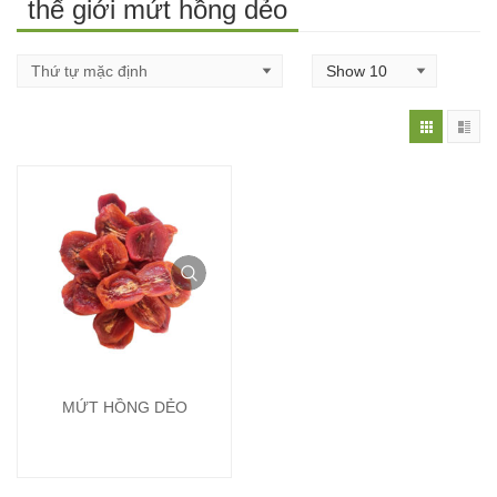
thế giới mứt hồng dẻo
MỨT HỒNG DẺO