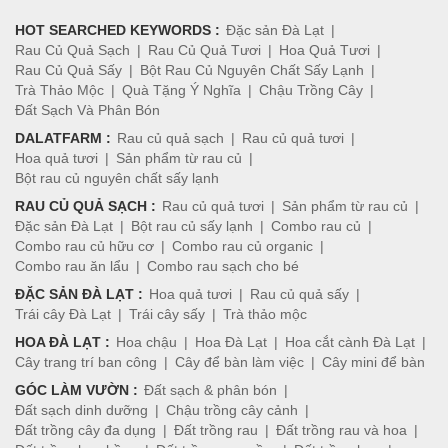
HOT SEARCHED KEYWORDS :
Đặc sản Đà Lạt
Rau Củ Quả Sạch
Rau Củ Quả Tươi
Hoa Quả Tươi
Rau Củ Quả Sấy
Bột Rau Củ Nguyên Chất Sấy Lạnh
Trà Thảo Mộc
Quà Tặng Ý Nghĩa
Chậu Trồng Cây
Đất Sạch Và Phân Bón
DALATFARM :
Rau củ quả sạch
Rau củ quả tươi
Hoa quả tươi
Sản phẩm từ rau củ
Bột rau củ nguyên chất sấy lạnh
RAU CỦ QUẢ SẠCH :
Rau củ quả tươi
Sản phẩm từ rau củ
Đặc sản Đà Lạt
Bột rau củ sấy lạnh
Combo rau củ
Combo rau củ hữu cơ
Combo rau củ organic
Combo rau ăn lẩu
Combo rau sạch cho bé
ĐẶC SẢN ĐÀ LẠT :
Hoa quả tươi
Rau củ quả sấy
Trái cây Đà Lạt
Trái cây sấy
Trà thảo mộc
HOA ĐÀ LẠT :
Hoa chậu
Hoa Đà Lạt
Hoa cắt cành Đà Lạt
Cây trang trí ban công
Cây để bàn làm việc
Cây mini để bàn
GÓC LÀM VƯỜN :
Đất sạch & phân bón
Đất sạch dinh dưỡng
Chậu trồng cây cảnh
Đất trồng cây đa dụng
Đất trồng rau
Đất trồng rau và hoa