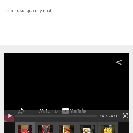
Hiển thị kết quả duy nhất
00:00
/ 00:17