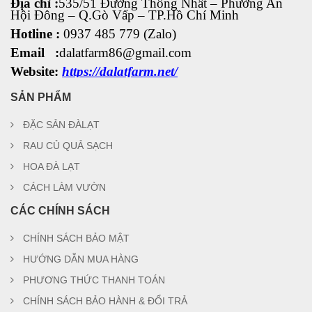
Địa chỉ :
535/51 Đường Thống Nhất – Phường An
Hội Đông
– Q.Gò Vấp – TP.Hồ Chí Minh
Hotline :
0937 485 779 (Zalo)
Email :
dalatfarm86@gmail.com
Website:
https://dalatfarm.net/
SẢN PHẨM
ĐẶC SẢN ĐÀLẠT
RAU CỦ QUẢ SẠCH
HOA ĐÀ LẠT
CÁCH LÀM VƯỜN
CÁC CHÍNH SÁCH
CHÍNH SÁCH BẢO MẬT
HƯỚNG DẪN MUA HÀNG
PHƯƠNG THỨC THANH TOÁN
CHÍNH SÁCH BẢO HÀNH & ĐỔI TRẢ