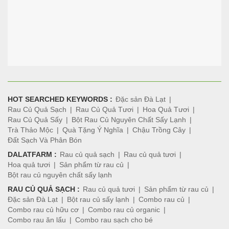
HOT SEARCHED KEYWORDS :
Đặc sản Đà Lạt
Rau Củ Quả Sạch
Rau Củ Quả Tươi
Hoa Quả Tươi
Rau Củ Quả Sấy
Bột Rau Củ Nguyên Chất Sấy Lạnh
Trà Thảo Mộc
Quà Tặng Ý Nghĩa
Chậu Trồng Cây
Đất Sạch Và Phân Bón
DALATFARM :
Rau củ quả sạch
Rau củ quả tươi
Hoa quả tươi
Sản phẩm từ rau củ
Bột rau củ nguyên chất sấy lạnh
RAU CỦ QUẢ SẠCH :
Rau củ quả tươi
Sản phẩm từ rau củ
Đặc sản Đà Lạt
Bột rau củ sấy lạnh
Combo rau củ
Combo rau củ hữu cơ
Combo rau củ organic
Combo rau ăn lẩu
Combo rau sạch cho bé