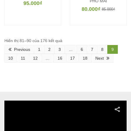
PHÔ MAI
95.000
₫
80.000
₫
85.000
₫
Hiển thị 81–90 của 176 kết quả
Previous
1
2
3
…
6
7
8
9
10
11
12
…
16
17
18
Next