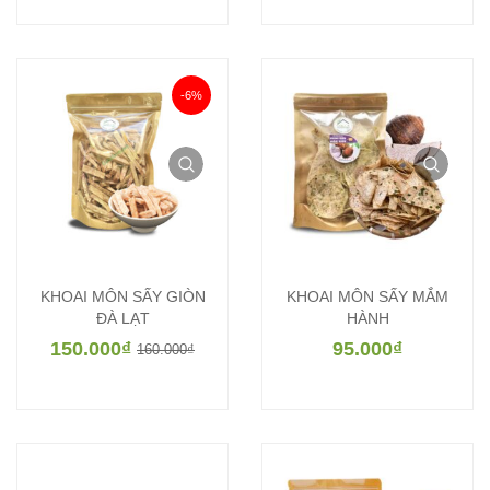
-6%
KHOAI MÔN SẤY GIÒN
KHOAI MÔN SẤY MẮM
ĐÀ LẠT
HÀNH
150.000
₫
95.000
₫
160.000
₫