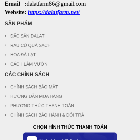
Email :
dalatfarm86@gmail.com
Website:
https://dalatfarm.net/
SẢN PHẨM
ĐẶC SẢN ĐÀLẠT
RAU CỦ QUẢ SẠCH
HOA ĐÀ LẠT
CÁCH LÀM VƯỜN
CÁC CHÍNH SÁCH
CHÍNH SÁCH BẢO MẬT
HƯỚNG DẪN MUA HÀNG
PHƯƠNG THỨC THANH TOÁN
CHÍNH SÁCH BẢO HÀNH & ĐỔI TRẢ
CHỌN HÌNH THỨC THANH TOÁN