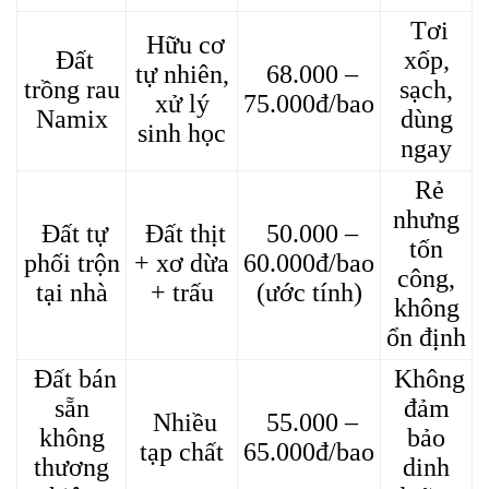
Tơi
Hữu cơ
Đất
xốp,
tự nhiên,
68.000 –
trồng rau
sạch,
xử lý
75.000đ/bao
Namix
dùng
sinh học
ngay
Rẻ
nhưng
Đất tự
Đất thịt
50.000 –
tốn
phối trộn
+ xơ dừa
60.000đ/bao
công,
tại nhà
+ trấu
(ước tính)
không
ổn định
Đất bán
Không
sẵn
đảm
Nhiều
55.000 –
không
bảo
tạp chất
65.000đ/bao
thương
dinh