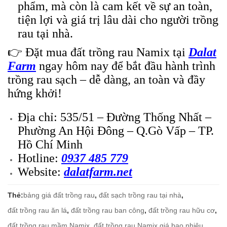
phẩm, mà còn là cam kết về sự an toàn,
tiện lợi và giá trị lâu dài cho người trồng
rau tại nhà.
👉 Đặt mua đất trồng rau Namix tại
Dalat
Farm
ngay hôm nay để bắt đầu hành trình
trồng rau sạch – dễ dàng, an toàn và đầy
hứng khởi!
Địa chỉ: 535/51 – Đường Thống Nhất –
Phường An Hội Đông – Q.Gò Vấp –
TP.
Hồ Chí Minh
Hotline:
0937 485 779
Website:
dalatfarm.net
Thẻ:
bảng giá đất trồng rau
,
đất sạch trồng rau tại nhà
,
đất trồng rau ăn lá
,
đất trồng rau ban công
,
đất trồng rau hữu cơ
,
đất trồng rau mầm Namix
,
đất trồng rau Namix giá bao nhiêu
,