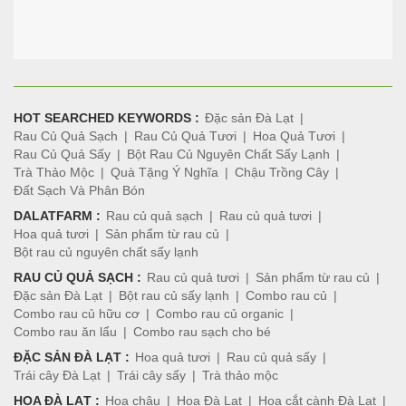
HOT SEARCHED KEYWORDS :
Đặc sản Đà Lạt
Rau Củ Quả Sạch
Rau Củ Quả Tươi
Hoa Quả Tươi
Rau Củ Quả Sấy
Bột Rau Củ Nguyên Chất Sấy Lạnh
Trà Thảo Mộc
Quà Tặng Ý Nghĩa
Chậu Trồng Cây
Đất Sạch Và Phân Bón
DALATFARM :
Rau củ quả sạch
Rau củ quả tươi
Hoa quả tươi
Sản phẩm từ rau củ
Bột rau củ nguyên chất sấy lạnh
RAU CỦ QUẢ SẠCH :
Rau củ quả tươi
Sản phẩm từ rau củ
Đặc sản Đà Lạt
Bột rau củ sấy lạnh
Combo rau củ
Combo rau củ hữu cơ
Combo rau củ organic
Combo rau ăn lẩu
Combo rau sạch cho bé
ĐẶC SẢN ĐÀ LẠT :
Hoa quả tươi
Rau củ quả sấy
Trái cây Đà Lạt
Trái cây sấy
Trà thảo mộc
HOA ĐÀ LẠT :
Hoa chậu
Hoa Đà Lạt
Hoa cắt cành Đà Lạt