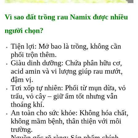
Vì sao đất trồng rau Namix được nhiều
người chọn?
Tiện lợi: Mở bao là trồng, không cần
phối trộn thêm.
Giàu dinh dưỡng: Chứa phân hữu cơ,
acid amin và vi lượng giúp rau mướt,
đậm vị.
Tơi xốp tự nhiên: Phối từ mụn dừa, vỏ
trấu, vỏ cây – giữ ẩm tốt nhưng vẫn
thoáng khí.
An toàn cho sức khỏe: Không hóa chất,
không mầm bệnh, thân thiện với môi
trường.
Nguồn gốc rõ ràng: Sản phẩm chính