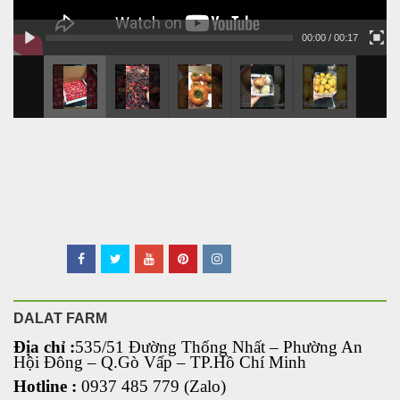
00:00
/ 00:17
DALAT FARM
Địa chỉ :
535/51 Đường Thống Nhất – Phường An
Hội Đông
– Q.Gò Vấp – TP.Hồ Chí Minh
Hotline :
0937 485 779 (Zalo)