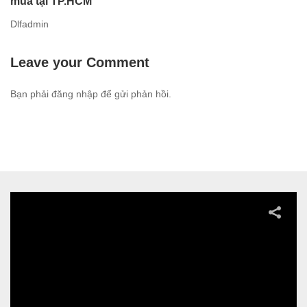
mua tại TP.HCM
Dlfadmin
Leave your Comment
Bạn phải
đăng nhập
để gửi phản hồi.