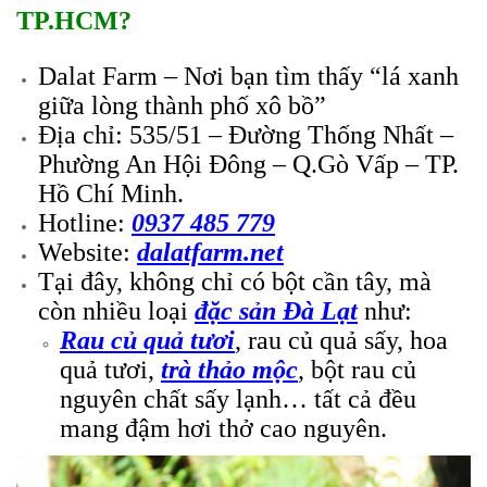
TP.HCM?
Dalat Farm – Nơi bạn tìm thấy “lá xanh
giữa lòng thành phố xô bồ”
Địa chỉ: 535/51 – Đường Thống Nhất –
Phường An Hội Đông – Q.Gò Vấp – TP.
Hồ Chí Minh.
Hotline:
0937 485 779
Website:
dalatfarm.net
Tại đây, không chỉ có bột cần tây,
mà
còn
nhiều loại
đặc sản Đà Lạt
như:
Rau củ quả tươi
, rau củ quả sấy, hoa
quả tươi,
trà thảo mộc
, bột rau củ
nguyên chất sấy lạnh…
tất cả đều
mang đậm hơi thở cao nguyên.