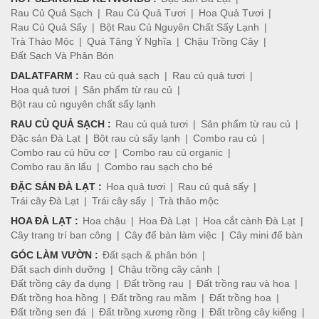
Rau Củ Quả Sạch
Rau Củ Quả Tươi
Hoa Quả Tươi
Rau Củ Quả Sấy
Bột Rau Củ Nguyên Chất Sấy Lạnh
Trà Thảo Mộc
Quà Tặng Ý Nghĩa
Chậu Trồng Cây
Đất Sạch Và Phân Bón
DALATFARM :
Rau củ quả sạch
Rau củ quả tươi
Hoa quả tươi
Sản phẩm từ rau củ
Bột rau củ nguyên chất sấy lạnh
RAU CỦ QUẢ SẠCH :
Rau củ quả tươi
Sản phẩm từ rau củ
Đặc sản Đà Lạt
Bột rau củ sấy lạnh
Combo rau củ
Combo rau củ hữu cơ
Combo rau củ organic
Combo rau ăn lẩu
Combo rau sạch cho bé
ĐẶC SẢN ĐÀ LẠT :
Hoa quả tươi
Rau củ quả sấy
Trái cây Đà Lạt
Trái cây sấy
Trà thảo mộc
HOA ĐÀ LẠT :
Hoa chậu
Hoa Đà Lạt
Hoa cắt cành Đà Lạt
Cây trang trí ban công
Cây để bàn làm việc
Cây mini để bàn
GÓC LÀM VƯỜN :
Đất sạch & phân bón
Đất sạch dinh dưỡng
Chậu trồng cây cảnh
Đất trồng cây đa dụng
Đất trồng rau
Đất trồng rau và hoa
Đất trồng hoa hồng
Đất trồng rau mầm
Đất trồng hoa
Đất trồng sen đá
Đất trồng xương rồng
Đất trồng cây kiểng