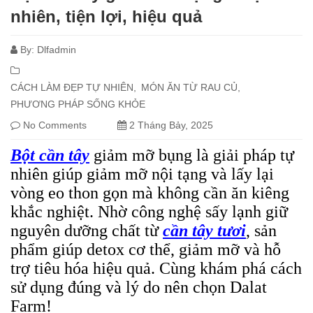
nhiên, tiện lợi, hiệu quả
By:
Dlfadmin
CÁCH LÀM ĐẸP TỰ NHIÊN
MÓN ĂN TỪ RAU CỦ
PHƯƠNG PHÁP SỐNG KHỎE
No Comments
2 Tháng Bảy, 2025
Bột cần tây
giảm mỡ bụng là giải pháp tự
nhiên giúp giảm mỡ nội tạng và lấy lại
vòng eo thon gọn mà không cần ăn kiêng
khắc nghiệt. Nhờ công nghệ sấy lạnh giữ
nguyên dưỡng chất từ
cần tây tươi
, sản
phẩm giúp detox cơ thể, giảm mỡ và hỗ
trợ tiêu hóa hiệu quả. Cùng khám phá cách
sử dụng đúng và lý do nên chọn Dalat
Farm!