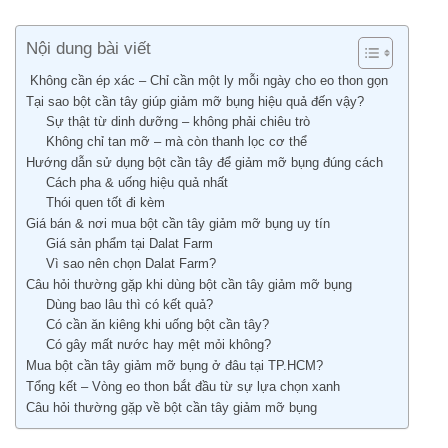
Nội dung bài viết
Không cần ép xác – Chỉ cần một ly mỗi ngày cho eo thon gọn
Tại sao bột cần tây giúp giảm mỡ bụng hiệu quả đến vậy?
Sự thật từ dinh dưỡng – không phải chiêu trò
Không chỉ tan mỡ – mà còn thanh lọc cơ thể
Hướng dẫn sử dụng bột cần tây để giảm mỡ bụng đúng cách
Cách pha & uống hiệu quả nhất
Thói quen tốt đi kèm
Giá bán & nơi mua bột cần tây giảm mỡ bụng uy tín
Giá sản phẩm tại Dalat Farm
Vì sao nên chọn Dalat Farm?
Câu hỏi thường gặp khi dùng bột cần tây giảm mỡ bụng
Dùng bao lâu thì có kết quả?
Có cần ăn kiêng khi uống bột cần tây?
Có gây mất nước hay mệt mỏi không?
Mua bột cần tây giảm mỡ bụng ở đâu tại TP.HCM?
Tổng kết – Vòng eo thon bắt đầu từ sự lựa chọn xanh
Câu hỏi thường gặp về bột cần tây giảm mỡ bụng