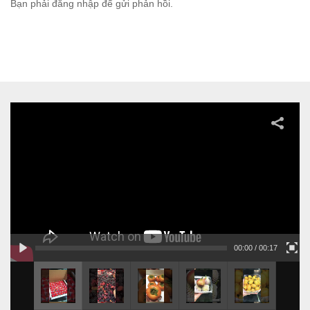
Bạn phải
đăng nhập
để gửi phản hồi.
00:00
/ 00:17