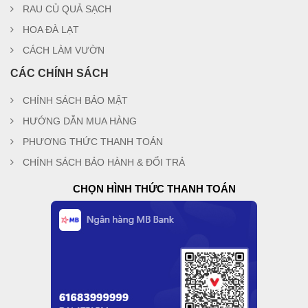
RAU CỦ QUẢ SẠCH
HOA ĐÀ LẠT
CÁCH LÀM VƯỜN
CÁC CHÍNH SÁCH
CHÍNH SÁCH BẢO MẬT
HƯỚNG DẪN MUA HÀNG
PHƯƠNG THỨC THANH TOÁN
CHÍNH SÁCH BẢO HÀNH & ĐỔI TRẢ
CHỌN HÌNH THỨC THANH TOÁN