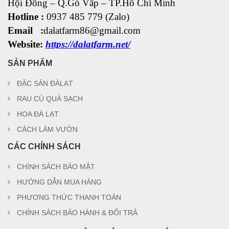
Hội Đông
– Q.Gò Vấp – TP.Hồ Chí Minh
Hotline :
0937 485 779 (Zalo)
Email :
dalatfarm86@gmail.com
Website:
https://dalatfarm.net/
SẢN PHẨM
ĐẶC SẢN ĐÀLẠT
RAU CỦ QUẢ SẠCH
HOA ĐÀ LẠT
CÁCH LÀM VƯỜN
CÁC CHÍNH SÁCH
CHÍNH SÁCH BẢO MẬT
HƯỚNG DẪN MUA HÀNG
PHƯƠNG THỨC THANH TOÁN
CHÍNH SÁCH BẢO HÀNH & ĐỔI TRẢ