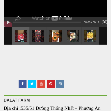
00:00
/ 00:17
DALAT FARM
Địa chỉ :
535/51 Đường Thống Nhất – Phường An