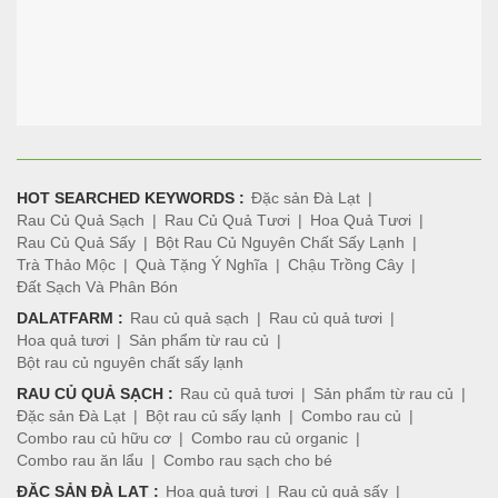
HOT SEARCHED KEYWORDS :
Đặc sản Đà Lạt
Rau Củ Quả Sạch
Rau Củ Quả Tươi
Hoa Quả Tươi
Rau Củ Quả Sấy
Bột Rau Củ Nguyên Chất Sấy Lạnh
Trà Thảo Mộc
Quà Tặng Ý Nghĩa
Chậu Trồng Cây
Đất Sạch Và Phân Bón
DALATFARM :
Rau củ quả sạch
Rau củ quả tươi
Hoa quả tươi
Sản phẩm từ rau củ
Bột rau củ nguyên chất sấy lạnh
RAU CỦ QUẢ SẠCH :
Rau củ quả tươi
Sản phẩm từ rau củ
Đặc sản Đà Lạt
Bột rau củ sấy lạnh
Combo rau củ
Combo rau củ hữu cơ
Combo rau củ organic
Combo rau ăn lẩu
Combo rau sạch cho bé
ĐẶC SẢN ĐÀ LẠT :
Hoa quả tươi
Rau củ quả sấy