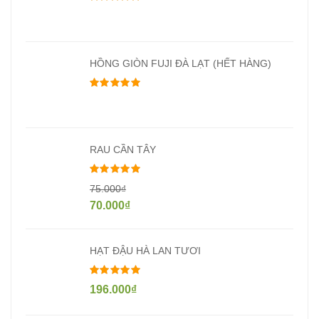
HỒNG GIÒN FUJI ĐÀ LẠT (HẾT HÀNG)
Được xếp hạng
5.00
5 sao
RAU CẦN TÂY
Được xếp hạng
5.00
5 sao
75.000
₫
70.000
₫
HẠT ĐẬU HÀ LAN TƯƠI
Được xếp hạng
5.00
5 sao
196.000
₫