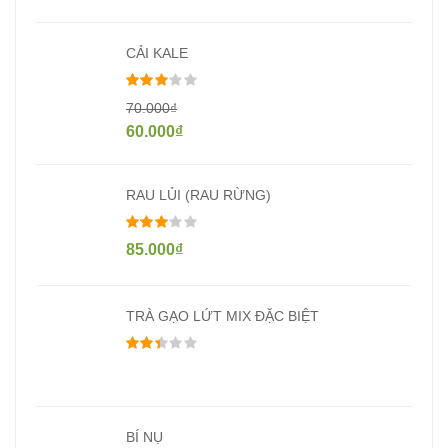
CẢI KALE
Được xếp hạng
3.00
5 sao
70.000
₫
60.000
₫
RAU LỦI (RAU RỪNG)
Được xếp hạng
3.00
5 sao
85.000
₫
TRÀ GẠO LỨT MIX ĐẶC BIỆT
Được xếp hạng
2.33
5 sao
BÍ NỤ