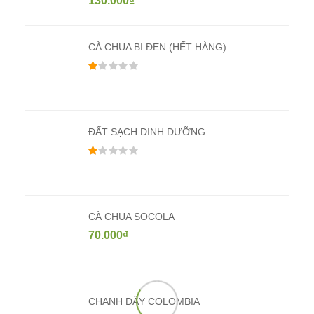
130.000
₫
CÀ CHUA BI ĐEN (HẾT HÀNG)
Được xếp hạng
1.00
5 sao
ĐẤT SẠCH DINH DƯỠNG
Được xếp hạng
1.00
5 sao
CÀ CHUA SOCOLA
70.000
₫
CHANH DÂY COLOMBIA