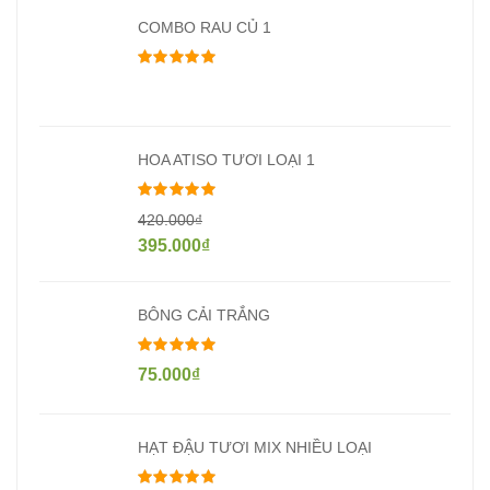
COMBO RAU CỦ 1
Được xếp hạng
5.00
5 sao
HOA ATISO TƯƠI LOẠI 1
Được xếp hạng
5.00
5 sao
420.000
₫
395.000
₫
BÔNG CẢI TRẮNG
Được xếp hạng
5.00
5 sao
75.000
₫
HẠT ĐẬU TƯƠI MIX NHIỀU LOẠI
Được xếp hạng
5.00
5 sao