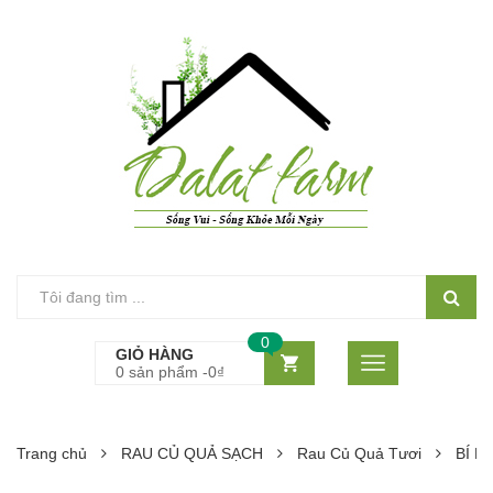
0
GIỎ HÀNG
0 sản phẩm -
0
₫
Trang chủ
RAU CỦ QUẢ SẠCH
Rau Củ Quả Tươi
BÍ H