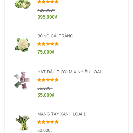
Được xếp hạng
5.00
5 sao
420.000
₫
395.000
₫
BÔNG CẢI TRẮNG
Được xếp hạng
5.00
5 sao
75.000
₫
HẠT ĐẬU TƯƠI MIX NHIỀU LOẠI
Được xếp hạng
5.00
5 sao
65.000
₫
55.000
₫
MĂNG TÂY XANH LOẠI 1
Được xếp hạng
5.00
5 sao
60.000
₫