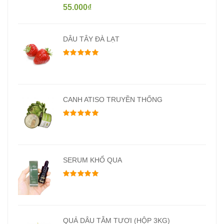
55.000
₫
DÂU TÂY ĐÀ LẠT
Được xếp hạng
5.00
5 sao
CANH ATISO TRUYỀN THỐNG
Được xếp hạng
5.00
5 sao
SERUM KHỔ QUA
Được xếp hạng
5.00
5 sao
QUẢ DÂU TẰM TƯƠI (HỘP 3KG)