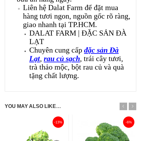
Liên hệ Dalat Farm để đặt mua
hàng tươi ngon, nguồn gốc rõ ràng,
giao nhanh tại TP.HCM.
DALAT FARM | ĐẶC SẢN ĐÀ
LẠT
Chuyên cung cấp
đặc sản Đà
Lạt
,
rau củ sạch
, trái cây tươi,
trà thảo mộc, bột rau củ và quà
tặng chất lượng.
YOU MAY ALSO LIKE…
-13%
-6%