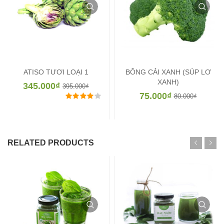
ATISO TƯƠI LOẠI 1
BÔNG CẢI XANH (SÚP LƠ
XANH)
345.000
₫
395.000
₫
75.000
₫
Được xếp hạng
4.00
5 sao
80.000
₫
RELATED PRODUCTS