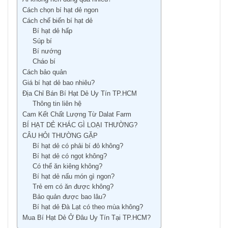
Cách chọn bí hạt dẻ ngon
Cách chế biến bí hạt dẻ
Bí hạt dẻ hấp
Súp bí
Bí nướng
Cháo bí
Cách bảo quản
Giá bí hạt dẻ bao nhiêu?
Địa Chỉ Bán Bí Hạt Dẻ Uy Tín TP.HCM
Thông tin liên hệ
Cam Kết Chất Lượng Từ Dalat Farm
BÍ HẠT DẺ KHÁC GÌ LOẠI THƯỜNG?
CÂU HỎI THƯỜNG GẶP
Bí hạt dẻ có phải bí đỏ không?
Bí hạt dẻ có ngọt không?
Có thể ăn kiêng không?
Bí hạt dẻ nấu món gì ngon?
Trẻ em có ăn được không?
Bảo quản được bao lâu?
Bí hạt dẻ Đà Lạt có theo mùa không?
Mua Bí Hạt Dẻ Ở Đâu Uy Tín Tại TP.HCM?