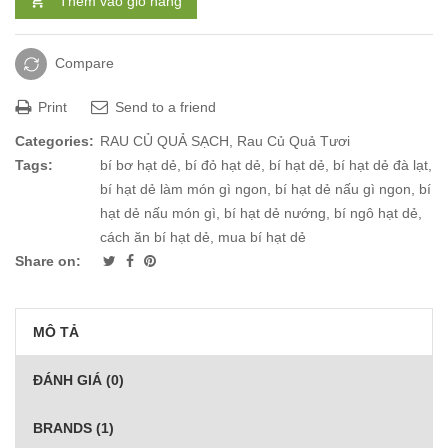
Thêm vào giỏ hàng
Compare
Print
Send to a friend
Categories:
RAU CỦ QUẢ SẠCH
,
Rau Củ Quả Tươi
Tags:
bí bơ hạt dẻ
,
bí đỏ hạt dẻ
,
bí hạt dẻ
,
bí hạt dẻ đà lạt
,
bí hạt dẻ làm món gì ngon
,
bí hạt dẻ nấu gì ngon
,
bí
hạt dẻ nấu món gì
,
bí hạt dẻ nướng
,
bí ngô hạt dẻ
,
cách ăn bí hạt dẻ
,
mua bí hạt dẻ
Share on:
MÔ TẢ
ĐÁNH GIÁ (0)
BRANDS (1)