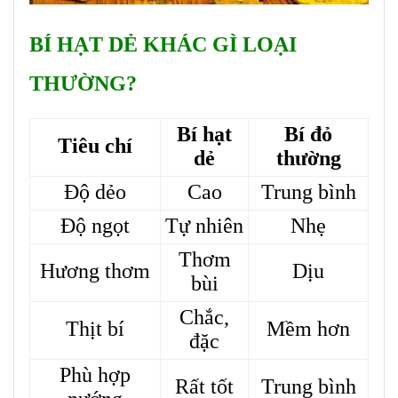
BÍ HẠT DẺ KHÁC GÌ LOẠI
THƯỜNG?
Bí hạt
Bí đỏ
Tiêu chí
dẻ
thường
Độ dẻo
Cao
Trung bình
Độ ngọt
Tự nhiên
Nhẹ
Thơm
Hương thơm
Dịu
bùi
Chắc,
Thịt bí
Mềm hơn
đặc
Phù hợp
Rất tốt
Trung bình