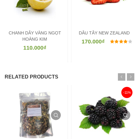
CHANH DÂY VÀNG NGỌT
DÂU TÂY NEW ZEALAND
HOÀNG KIM
170.000
₫
Đư
110.000
₫
RELATED PRODUCTS
-11%