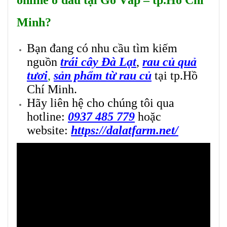
online
ở đâu tại Gò Vấp – tp.Hồ Chí
Minh?
Bạn đang có nhu cầu tìm kiếm
nguồn
trái cây Đà Lạt
,
rau củ quả
tươ
i
,
sản phẩm từ rau củ
tại tp.Hồ
Chí Minh.
Hãy liên hệ cho chúng tôi qua
hotline:
0937 485 779
hoặc
website:
https://dalatfarm.net/