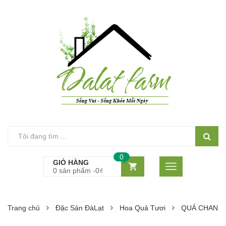
0
GIỎ HÀNG
0 sản phẩm -
0
₫
Trang chủ
Đặc Sản ĐàLạt
Hoa Quả Tươi
QUẢ CHANH 