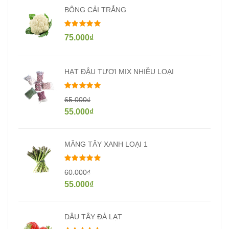
BÔNG CẢI TRẮNG
Được xếp hạng
5.00
5 sao
75.000
₫
HẠT ĐẬU TƯƠI MIX NHIỀU LOẠI
Được xếp hạng
5.00
5 sao
65.000
₫
55.000
₫
MĂNG TÂY XANH LOẠI 1
Được xếp hạng
5.00
5 sao
60.000
₫
55.000
₫
DÂU TÂY ĐÀ LẠT