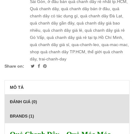
Sài Gòn
,
ở đâu bán quả chanh dây rẻ nhất tp.HCM
,
Quả chanh dây
,
quả chanh dây bán ở đâu
,
quả
chanh dây có tác dụng gì
,
quả chanh dây Đà Lạt
,
quả chanh dây gần đây
,
quả chanh dây giá bao
nhiêu
,
quả chanh dây giá lẻ
,
quả chanh dây giá rẻ
Gò Vấp
,
quả chanh dây giá rẻ tại tp.Hồ Chí Minh
,
quả chanh dây giá sỉ
,
qua-chanh-leo
,
qua-mac-mac
,
shop quả chanh dây TP.HCM
,
thế giới quả chanh
dây
,
trai-chanh-day
Share on:
MÔ TẢ
ĐÁNH GIÁ (0)
BRANDS (1)