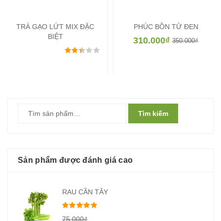
TRÀ GẠO LỨT MIX ĐẶC
PHÚC BỒN TỬ ĐEN
BIỆT
310.000
₫
350.000
₫
Được xếp hạng
2.33
5 sao
Tìm kiếm
Sản phẩm được đánh giá cao
RAU CẦN TÂY
Được xếp hạng
5.00
5 sao
75.000
₫