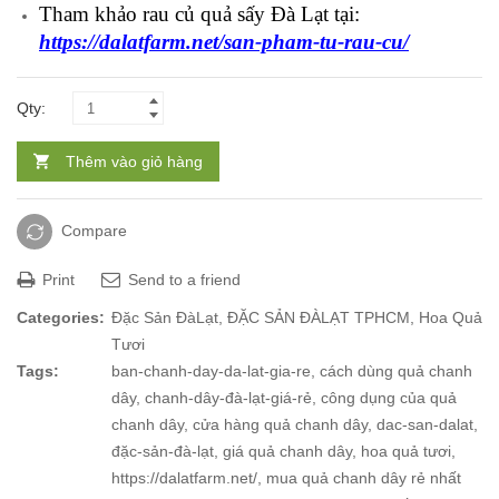
Tham khảo rau củ quả sấy
Đà Lạt
tại:
https://dalatfarm.net/san-pham-tu-rau-cu/
Qty:
Thêm vào giỏ hàng
Compare
Print
Send to a friend
Categories:
Đặc Sản ĐàLạt
,
ĐẶC SẢN ĐÀLẠT TPHCM
,
Hoa Quả
Tươi
Tags:
ban-chanh-day-da-lat-gia-re
,
cách dùng quả chanh
dây
,
chanh-dây-đà-lạt-giá-rẻ
,
công dụng của quả
chanh dây
,
cửa hàng quả chanh dây
,
dac-san-dalat
,
đặc-sản-đà-lạt
,
giá quả chanh dây
,
hoa quả tươi
,
https://dalatfarm.net/
,
mua quả chanh dây rẻ nhất